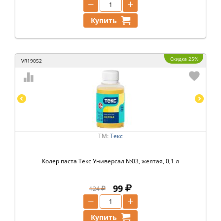
−
+
Купить
Скидка 25%
VR19052
ТМ:
Текс
Колер паста Текс Универсал №03, желтая, 0,1 л
99
124
−
+
Купить