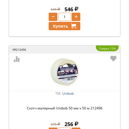
546
645
−
+
Купить
Скидка 15%
VR212496
ТМ:
Unibob
Скотч малярный Unibob 50 мм x 50 м 212496
256
295