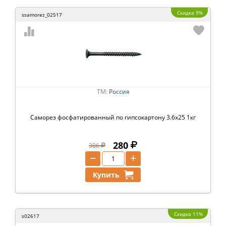
Скидка 9%
ssamorez_02517
ТМ:
Россия
Саморез фосфатированный по гипсокартону 3.6х25 1кг
280
306
−
+
Купить
Скидка 11%
s02617