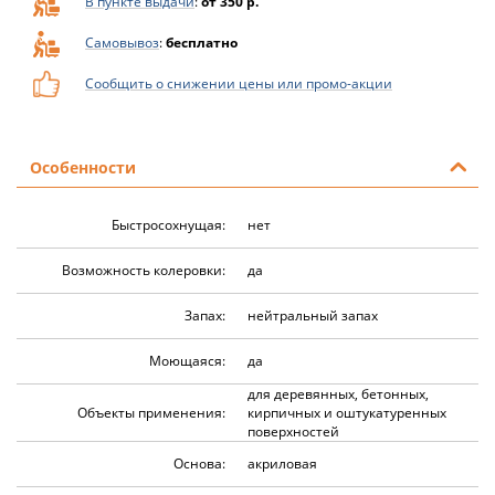
В пункте выдачи
:
от 350 р.
Самовывоз
:
бесплатно
Сообщить о снижении цены или промо-акции
Особенности
Быстросохнущая:
нет
Возможность колеровки:
да
Запах:
нейтральный запах
Моющаяся:
да
для деревянных, бетонных,
Объекты применения:
кирпичных и оштукатуренных
поверхностей
Основа:
акриловая