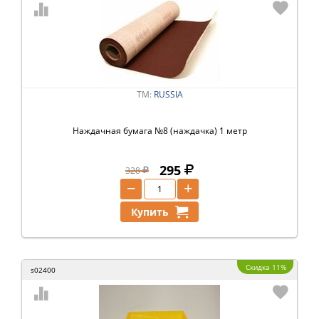
ТМ:
RUSSIA
Наждачная бумага №8 (наждачка) 1 метр
295
328
−
+
Купить
Скидка 11%
s02400