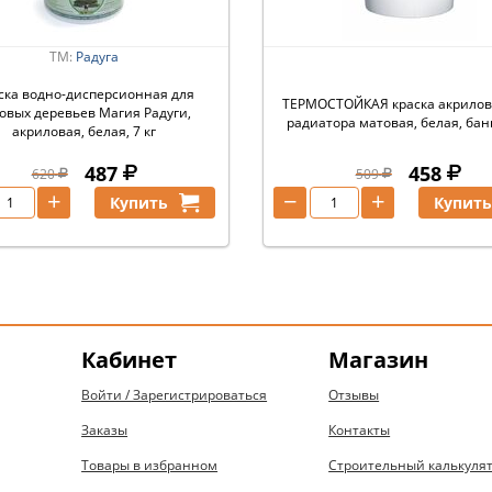
ТМ:
Радуга
ска водно-дисперсионная для
ТЕРМОСТОЙКАЯ краска акрилов
овых деревьев Магия Радуги,
радиатора матовая, белая, банк
акриловая, белая, 7 кг
487
458
620
509
+
−
+
Купить
Купит
Кабинет
Магазин
Войти / Зарегистрироваться
Отзывы
Заказы
Контакты
Товары в избранном
Строительный калькуля