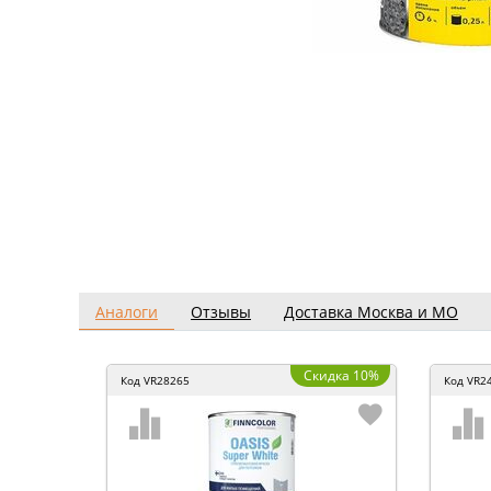
Аналоги
Отзывы
Доставка Москва и МО
Скидка 10%
Код
VR28265
Код
VR2