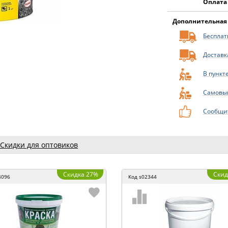
Оплата
Дополнительная
Бесплатн
Доставк
В пункт
Самовы
Сообщит
Скидки для оптовиков
Скидка 27%
Скид
4096
Код
s02344