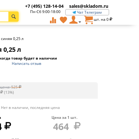
+7 (495) 128-14-04
sales@skladom.ru
Пн-Сб 9:00-18:00
Чат Телеграм
шт. на
0
 синяя 0,25 л
 0,25 л
когда товар будет в наличии
Написать отзыв
цена:
525
(
13
%)
Нет в наличии, последняя цена
а
Цена за
1
шт.
4
464