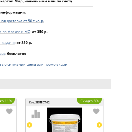
 картой Мир, наличными или по счёту
 информация:
ая доставка от 50 тыс. р.
а по Москве и МО
:
от 350 р.
е выдачи
:
от 350 р.
воз
:
бесплатно
ь о снижении цены или промо-акции
ка 11%
Скидка 8%
Код
ЗЕЛЕСТ62