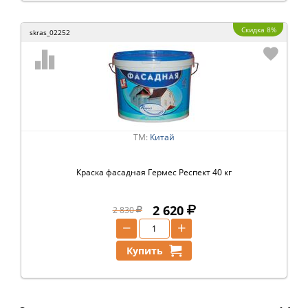
Скидка 8%
skras_02252
ТМ:
Китай
Краска фасадная Гермес Респект 40 кг
2 620
2 830
−
+
Купить