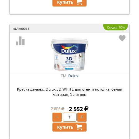
Купить
Скидка 10%
sLAK00038
ТМ:
Dulux
Краска делюкс, Dulux 3D WHITE для стен и потолка, белая
матовая, 5 литров
2 552
2 808
−
+
Купить