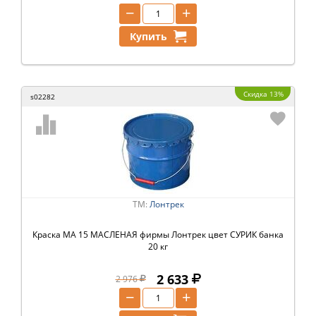
−
+
Купить
Скидка 13%
s02282
ТМ:
Лонтрек
Краска МА 15 МАСЛЕНАЯ фирмы Лонтрек цвет СУРИК банка
20 кг
2 633
2 976
−
+