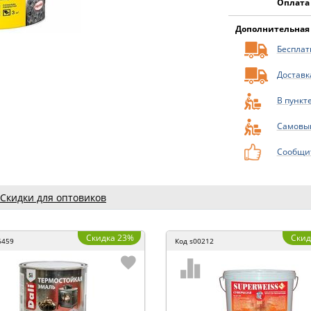
Оплата
Дополнительная
Бесплатн
Доставк
В пункт
Самовы
Сообщит
Скидки для оптовиков
Скидка 23%
Скид
6459
Код
s00212