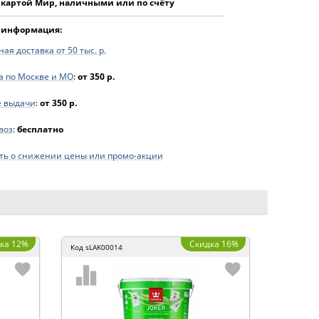
 картой Мир, наличными или по счёту
 информация:
ая доставка от 50 тыс. р.
а по Москве и МО
:
от 350 р.
е выдачи
:
от 350 р.
воз
:
бесплатно
ь о снижении цены или промо-акции
ка 12%
Скидка 16%
Код
sLAK00014