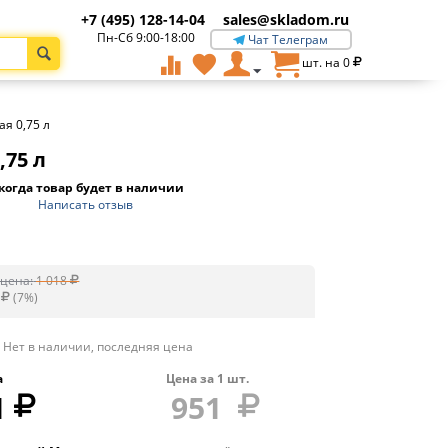
+7 (495) 128-14-04
sales@skladom.ru
Пн-Сб 9:00-18:00
Чат Телеграм
шт. на
0
ая 0,75 л
,75 л
когда товар будет в наличии
Написать отзыв
цена:
1 018
(
7
%)
Нет в наличии, последняя цена
а
Цена за
1
шт.
1
951