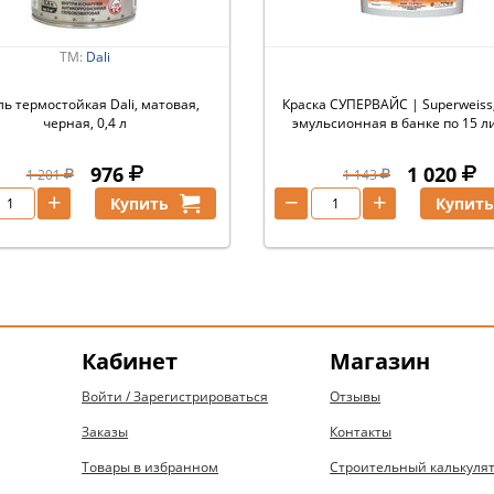
ТМ:
Dali
ь термостойкая Dali, матовая,
Краска СУПЕРВАЙС | Superweiss,
черная, 0,4 л
эмульсионная в банке по 15 л
976
1 020
1 201
1 143
+
−
+
Купить
Купит
Кабинет
Магазин
Войти / Зарегистрироваться
Отзывы
Заказы
Контакты
Товары в избранном
Строительный калькуля