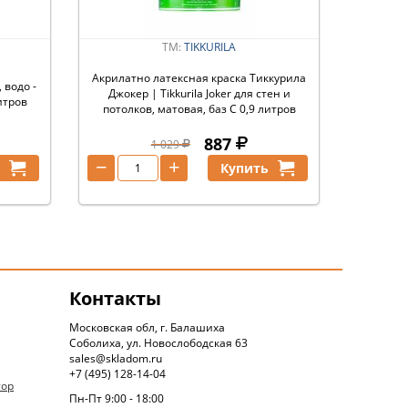
ТМ:
TIKKURILA
Акрилатно латексная краска Тиккурила
 водо -
Джокер | Tikkurila Joker для стен и
итров
потолков, матовая, баз С 0,9 литров
887
1 029
−
+
ь
Купить
Контакты
Московская обл, г. Балашиха
Соболиха, ул. Новослободская 63
sales@skladom.ru
+7 (495) 128-14-04
тор
Пн-Пт 9:00 - 18:00