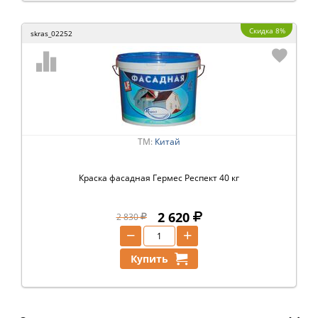
Скидка 8%
skras_02252
ТМ:
Китай
Краска фасадная Гермес Респект 40 кг
2 620
2 830
−
+
Купить