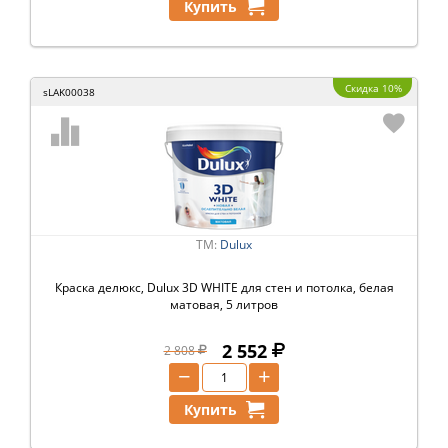
Купить
Скидка 10%
sLAK00038
ТМ:
Dulux
Краска делюкс, Dulux 3D WHITE для стен и потолка, белая
матовая, 5 литров
2 552
2 808
−
+
Купить