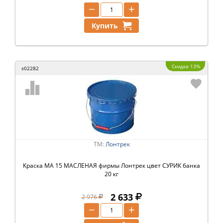
−
+
Купить
Скидка 13%
s02282
ТМ:
Лонтрек
Краска МА 15 МАСЛЕНАЯ фирмы Лонтрек цвет СУРИК банка
20 кг
2 633
2 976
−
+