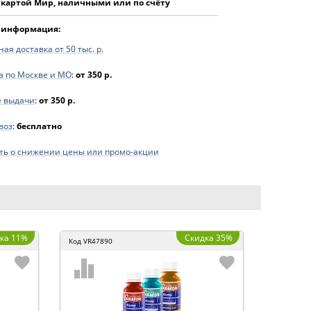
 картой Мир, наличными или по счёту
 информация:
ая доставка от 50 тыс. р.
а по Москве и МО
:
от 350 р.
е выдачи
:
от 350 р.
воз
:
бесплатно
ь о снижении цены или промо-акции
ка 11%
Скидка 35%
Код
VR47890