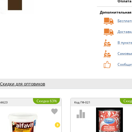
Оплата
Дополнительная
Бесплатн
Доставк
В пункт
Самовы
Сообщит
Скидки для оптовиков
Скидка 63%
Скид
34623
Код
ГФ-021