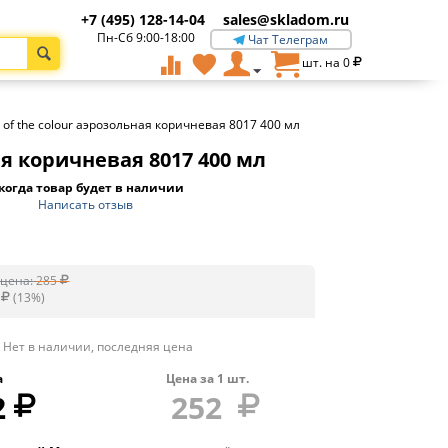
+7 (495) 128-14-04
sales@skladom.ru
Пн-Сб 9:00-18:00
Чат Телеграм
шт. на
0
t of the colour аэрозольная коричневая 8017 400 мл
ая коричневая 8017 400 мл
когда товар будет в наличии
Написать отзыв
цена:
285
(
13
%)
Нет в наличии, последняя цена
а
Цена за
1
шт.
2
252