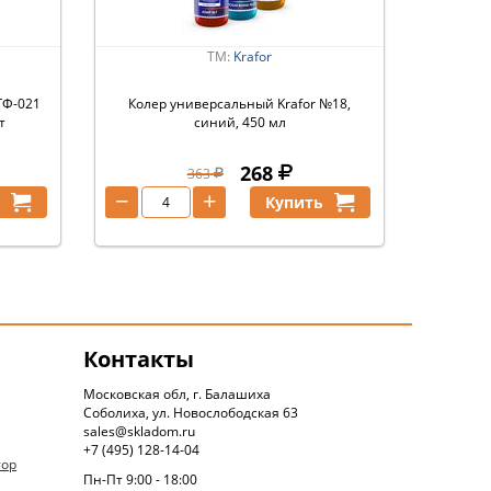
ТМ:
Krafor
ГФ-021
Колер универсальный Krafor №18,
т
синий, 450 мл
268
363
−
+
ь
Купить
Контакты
Московская обл, г. Балашиха
Соболиха, ул. Новослободская 63
sales@skladom.ru
+7 (495) 128-14-04
тор
Пн-Пт 9:00 - 18:00