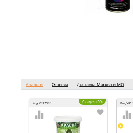
Аналоги
Отзывы
Доставка Москва и МО
Скидка 49%
Код
VR17969
Код
VR1