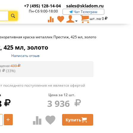
+7 (495) 128-14-04
sales@skladom.ru
Пн-Сб 9:00-18:00
Чат Телеграм
шт. на
0
екоративная краска металлик Престиж, 425 мл, золото
 425 мл, золото
Написать отзыв
цена:
439
1
(
33
%)
т последнего поступления не является офертой
а
Цена за
12
шт.
8
3 936
+
Купить