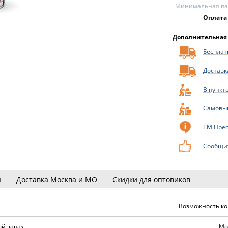
Минимальная пар
Оплата
Дополнительная
Бесплатн
Доставк
В пункт
Самовы
ТМ Пре
Сообщит
ы
Доставка Москва и МО
Скидки для оптовиков
Возможность ко
й запах
Мо