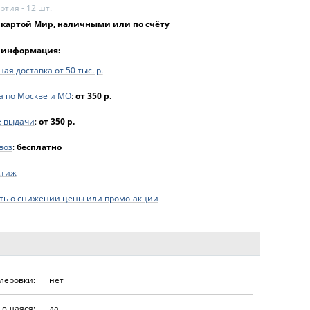
тия - 12 шт.
 картой Мир, наличными или по счёту
 информация:
ая доставка от 50 тыс. р.
а по Москве и МО
:
от 350 р.
е выдачи
:
от 350 р.
воз
:
бесплатно
стиж
ь о снижении цены или промо-акции
леровки:
нет
ющаяся:
да