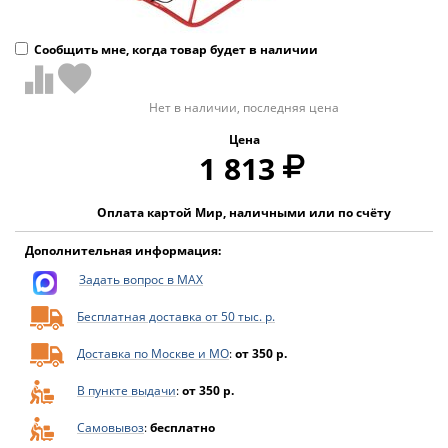
Сообщить мне, когда товар будет в наличии
Нет в наличии, последняя цена
Цена
1 813
Оплата картой Мир, наличными или по счёту
Дополнительная информация:
Задать вопрос в MAX
Бесплатная доставка от 50 тыс. р.
Доставка по Москве и МО
:
от 350 р.
В пункте выдачи
:
от 350 р.
Самовывоз
:
бесплатно