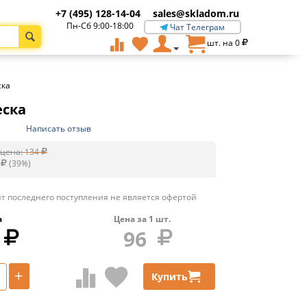
+7 (495) 128-14-04
sales@skladom.ru
Пн-Сб 9:00-18:00
Чат Телеграм
шт. на
0
ска
еска
Написать отзыв
цена:
134
(
39
%)
т последнего поступления не является офертой
а
Цена за
1
шт.
96
+
Купить