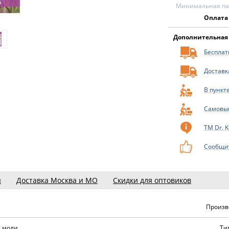
Минимальная пар
Оплата
Дополнительная
Бесплатн
Доставк
В пункт
Самовы
ТМ Dr. K
Сообщит
ы
Доставка Москва и МО
Скидки для оптовиков
Произв
т моли
Ти