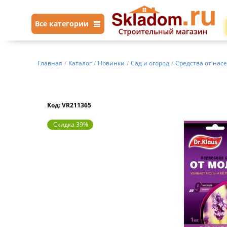
Все категории
Главная
/
Каталог
/
Новинки
/
Сад и огород
/
Средства от нас
Код: VR211365
Скидка 39%