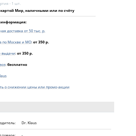
тия - 1 шт.
 картой Мир, наличными или по счёту
 информация:
ая доставка от 50 тыс. р.
а по Москве и МО
:
от 350 р.
е выдачи
:
от 350 р.
воз
:
бесплатно
laus
ь о снижении цены или промо-акции
одитель:
Dr. Klaus
п товара:
-