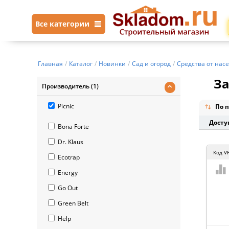
Все категории
Главная
/
Каталог
/
Новинки
/
Сад и огород
/
Средства от нас
За
Производитель (1)
Picnic
По п
Досту
Bona Forte
Dr. Klaus
Код
V
Ecotrap
Energy
Go Out
Green Belt
Help