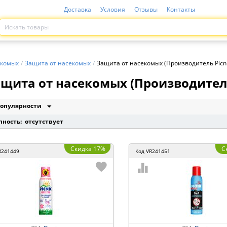
Доставка
Условия
Отзывы
Контакты
екомых
/
Защита от насекомых
/
Защита от насекомых (Производитель Picni
щита от насекомых (Производитель
опулярности
пность: отсутствует
Скидка 17%
С
R241449
Код
VR241451