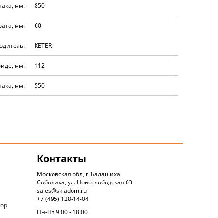
така, мм:
850
ата, мм:
60
одитель:
KETER
иде, мм:
112
ака, мм:
550
Контакты
Московская обл, г. Балашиха
Соболиха, ул. Новослободская 63
sales@skladom.ru
+7 (495) 128-14-04
тор
Пн-Пт 9:00 - 18:00