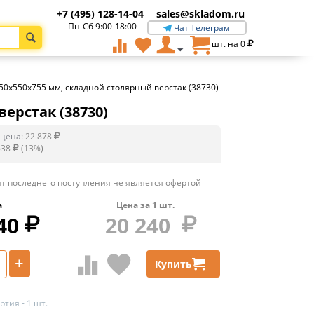
+7 (495) 128-14-04
sales@skladom.ru
Пн-Сб 9:00-18:00
Чат Телеграм
шт. на
0
50х550х755 мм, складной столярный верстак (38730)
ерстак (38730)
цена:
22 878
638
(
13
%)
т последнего поступления не является офертой
а
Цена за
1
шт.
40
20 240
+
Купить
тия - 1 шт.