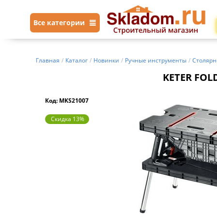
Все категории
Главная
/
Каталог
/
Новинки
/
Ручные инструменты
/
Столярн
KETER FOLD
Код: MKS21007
Скидка 13%