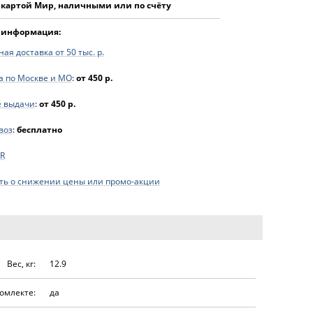
 картой Мир, наличными или по счёту
 информация:
ая доставка от 50 тыс. р.
а по Москве и МО
:
от 450 р.
е выдачи
:
от 450 р.
воз
:
бесплатно
R
ь о снижении цены или промо-акции
Вес, кг:
12.9
омлекте:
да