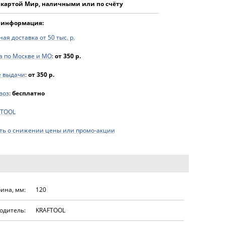
 картой Мир, наличными или по счёту
 информация:
ая доставка от 50 тыс. р.
а по Москве и МО
:
от 350 р.
е выдачи
:
от 350 р.
воз
:
бесплатно
FTOOL
ь о снижении цены или промо-акции
бина, мм:
120
одитель:
KRAFTOOL