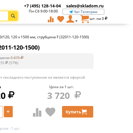
+7 (495) 128-14-04
sales@skladom.ru
Пн-Сб 9:00-18:00
Чат Телеграм
шт. на
0
/120, 120 х 1500 мм, струбцина F (32011-120-1500)
011-120-1500)
цена:
5 875
155
(
57
%)
т последнего поступления не является офертой
а
Цена за
1
шт.
20
3 720
+
Купить
тия - 1 шт.