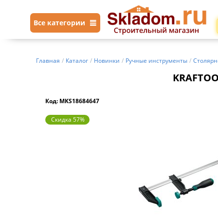
Все категории
Главная
/
Каталог
/
Новинки
/
Ручные инструменты
/
Столярн
KRAFTOOL
Код: MKS18684647
Скидка 57%