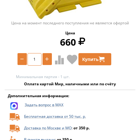
Цена на момент последнего поступления не является офертой
Цена
660
−
+
Купить
Минимальная партия - 1 шт.
Оплата картой Мир, наличными или по счёту
Дополнительная информация:
Задать вопрос в MAX
Бесплатная доставка от 50 тыс. р.
Доставка по Москве и МО
:
от 350 р.
В пункте выдачи
:
от 350 р.