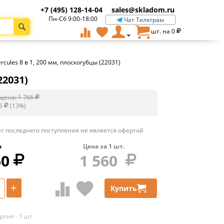
+7 (495) 128-14-04
sales@skladom.ru
Пн-Сб 9:00-18:00
Чат Телеграм
шт. на
0
rcules 8 в 1, 200 мм, плоскогубцы (22031)
22031)
цена:
1 766
6
(
13
%)
т последнего поступления не является офертой
а
Цена за
1
шт.
60
1 560
+
Купить
тия - 1 шт.