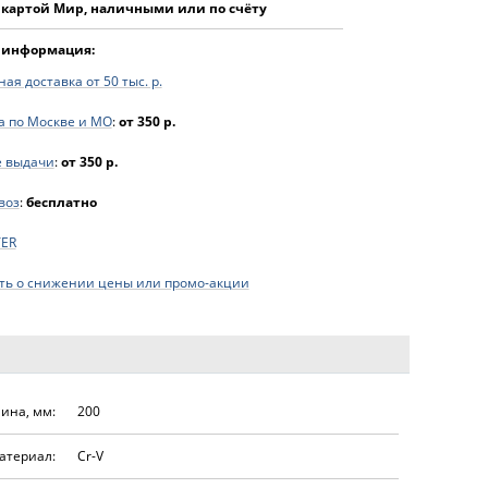
 картой Мир, наличными или по счёту
 информация:
ая доставка от 50 тыс. р.
а по Москве и МО
:
от 350 р.
е выдачи
:
от 350 р.
воз
:
бесплатно
YER
ь о снижении цены или промо-акции
ина, мм:
200
атериал:
Cr-V