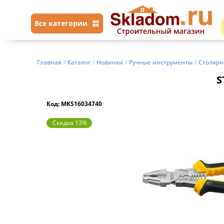
Все категории
Главная
/
Каталог
/
Новинки
/
Ручные инструменты
/
Столярн
S
Код: MKS16034740
Скидка 13%