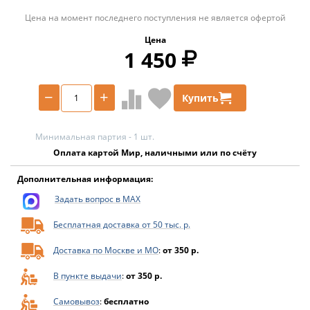
Цена на момент последнего поступления не является офертой
Цена
1 450
−
+
Купить
Минимальная партия - 1 шт.
Оплата картой Мир, наличными или по счёту
Дополнительная информация:
Задать вопрос в MAX
Бесплатная доставка от 50 тыс. р.
Доставка по Москве и МО
:
от 350 р.
В пункте выдачи
:
от 350 р.
Самовывоз
:
бесплатно