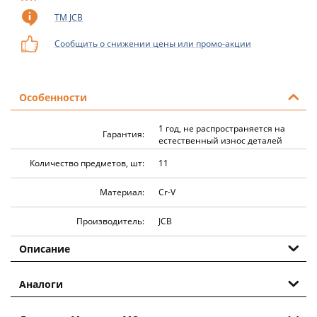
ТМ JCB
Сообщить о снижении цены или промо-акции
Особенности
1 год, не распространяется на
Гарантия:
естественный износ деталей
Количество предметов, шт:
11
Материал:
Cr-V
Производитель:
JCB
Описание
Аналоги