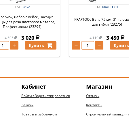
ТМ:
ЗУБР
ТМ:
KRAFTOOL
верчок, набор в кейсе, насадка-
KRAFTOOL Bent, 75 мм, 3″, плос
цы для реза листового металла,
для гибки (23275)
Профессионал (23294)
3 020
3 450
4 605
4 119
+
−
+
Купить
Купит
Кабинет
Магазин
Войти / Зарегистрироваться
Отзывы
Заказы
Контакты
Товары в избранном
Строительный калькуля