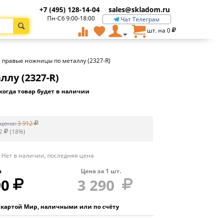
+7 (495) 128-14-04
sales@skladom.ru
Пн-Сб 9:00-18:00
Чат Телеграм
шт. на
0
, правые ножницы по металлу (2327-R)
лу (2327-R)
когда товар будет в наличии
цена:
3 912
2
(
18
%)
Нет в наличии, последняя цена
а
Цена за
1
шт.
90
3 290
 картой Мир, наличными или по счёту