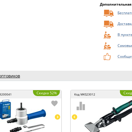
Дополнительная
Бесплатн
Доставк
В пункт
Самовы
Сообщит
оптовиков
Скидка 52%
Скид
3200041
Код
MKS23012