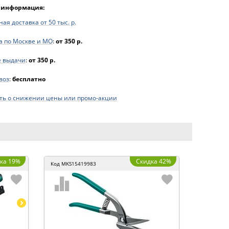
 информация:
ая доставка от 50 тыс. р.
а по Москве и МО
:
от 350 р.
е выдачи
:
от 350 р.
воз
:
бесплатно
ь о снижении цены или промо-акции
ка 19%
Скидка 42%
Код
MKS15419983