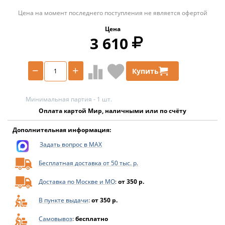
Цена на момент последнего поступления не является офертой
Цена
3 610
−
+
Купить
Минимальная партия - 1 шт.
Оплата картой Мир, наличными или по счёту
Дополнительная информация:
Задать вопрос в MAX
Бесплатная доставка от 50 тыс. р.
Доставка по Москве и МО
:
от 350 р.
В пункте выдачи
:
от 350 р.
Самовывоз
:
бесплатно