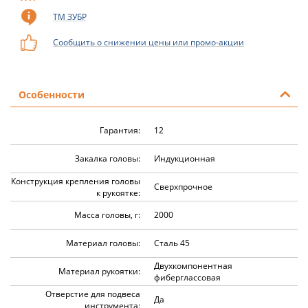
ТМ ЗУБР
Сообщить о снижении цены или промо-акции
Особенности
Гарантия:
12
Закалка головы:
Индукционная
Конструкция крепления головы
Сверхпрочное
к рукоятке:
Масса головы, г:
2000
Материал головы:
Сталь 45
Двухкомпонентная
Материал рукоятки:
фиберглассовая
Отверстие для подвеса
Да
инструмента: