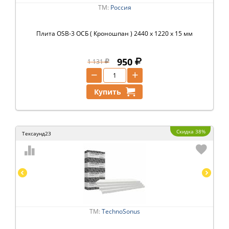
ТМ:
Россия
Плита OSB-3 ОСБ ( Кроношпан ) 2440 х 1220 х 15 мм
950
1 131
−
+
Купить
Скидка 38%
Тексаунд23
ТМ:
TechnoSonus