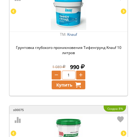
ТМ:
Knauf
Грунтовка глубокого проникновения Тифенгрунд Knauf 10
литров
990
1 089
−
+
Купить
Скидка 8%
s00075