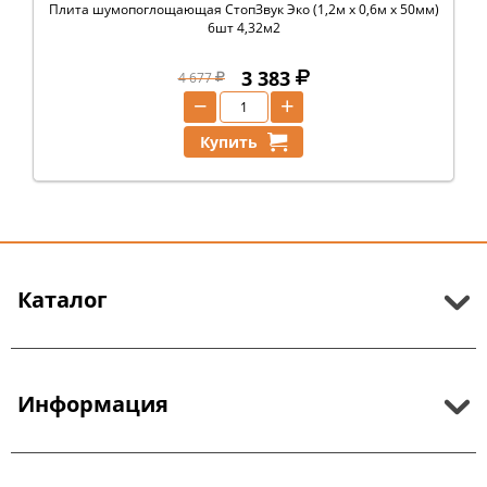
Плита шумопоглощающая СтопЗвук Эко (1,2м х 0,6м х 50мм)
6шт 4,32м2
3 383
4 677
−
+
Купить
Каталог
Информация