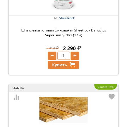
ТМ:
Sheetrock
Шпатлевка готовая финишная Sheetrock Danogips
SuperFinish, 28кг (17 л)
2 290
2 494
−
+
Купить
Скидка 19%
s4ab50a