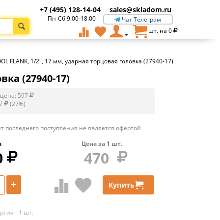
+7 (495) 128-14-04
sales@skladom.ru
Пн-Сб 9:00-18:00
Чат Телеграм
шт. на
0
OL FLANK, 1/2″, 17 мм, ударная торцовая головка (27940-17)
вка (27940-17)
цена:
597
7
(
27
%)
т последнего поступления не является офертой
а
Цена за
1
шт.
0
470
+
Купить
тия - 1 шт.