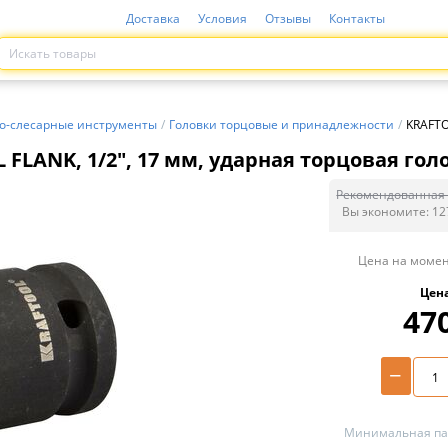
Доставка
Условия
Отзывы
Контакты
о-слесарные инструменты
/
Головки торцовые и принадлежности
/
KRAFTO
FLANK, 1/2″, 17 мм, ударная торцовая голо
Рекомендованная 
Вы экономите:
12
Цена на момен
Цен
47
−
Минимальная пар