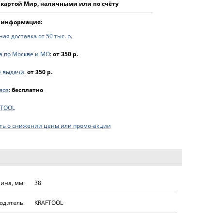
 картой Мир, наличными или по счёту
 информация:
ая доставка от 50 тыс. р.
а по Москве и МО
:
от 350 р.
е выдачи
:
от 350 р.
воз
:
бесплатно
FTOOL
ь о снижении цены или промо-акции
ина, мм:
38
одитель:
KRAFTOOL