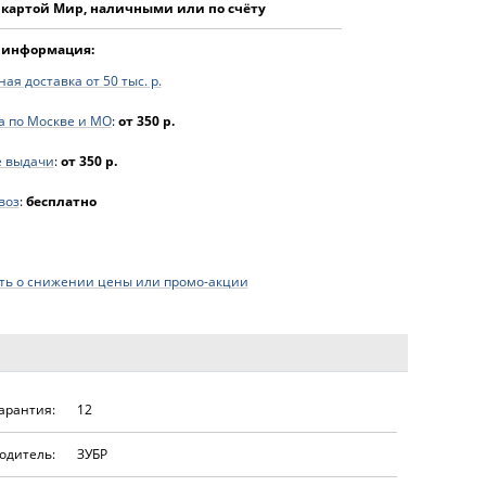
 картой Мир, наличными или по счёту
 информация:
ая доставка от 50 тыс. р.
а по Москве и МО
:
от 350 р.
е выдачи
:
от 350 р.
воз
:
бесплатно
ь о снижении цены или промо-акции
арантия:
12
одитель:
ЗУБР