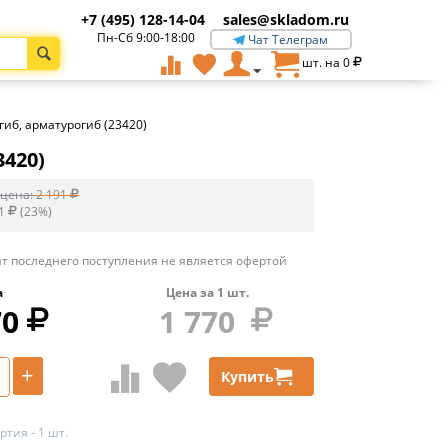
+7 (495) 128-14-04
sales@skladom.ru
Пн-Сб 9:00-18:00
Чат Телеграм
шт. на
0
гиб, арматурогиб (23420)
3420)
цена:
2 191
1
(
23
%)
т последнего поступления не является офертой
а
Цена за
1
шт.
70
1 770
+
Купить
тия - 1 шт.