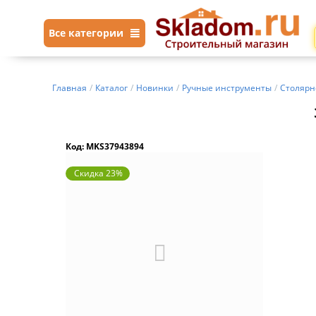
Все категории
Главная
/
Каталог
/
Новинки
/
Ручные инструменты
/
Столярн
Код: MKS37943894
Скидка 23%