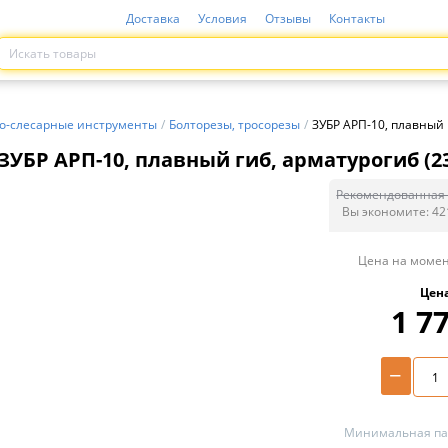
Доставка
Условия
Отзывы
Контакты
о-слесарные инструменты
/
Болторезы, тросорезы
/
ЗУБР АРП-10, плавный 
ЗУБР АРП-10, плавный гиб, арматурогиб (2
Рекомендованная 
Вы экономите:
42
Цена на момен
Цен
1 7
−
Минимальная пар