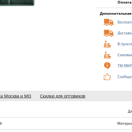
Оплата
Дополнительная
Бесплатн
Доставк
В пункт
Самовы
ТМ KRA
Сообщит
ка Москва и МО
Скидки для оптовиков
Дл
й
Материа