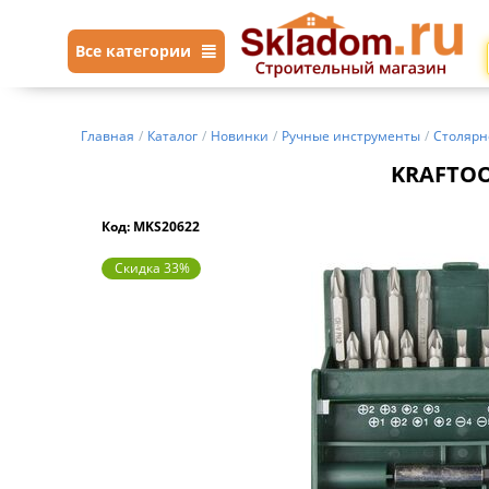
Все категории
Главная
/
Каталог
/
Новинки
/
Ручные инструменты
/
Столярн
KRAFTOOL
Код: MKS20622
Скидка 33%