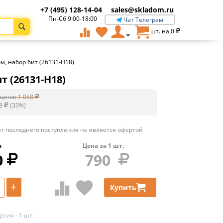
+7 (495) 128-14-04
sales@skladom.ru
Пн-Сб 9:00-18:00
Чат Телеграм
шт. на
0
м, набор бит (26131-H18)
 (26131-H18)
цена:
1 058
8
(
33
%)
т последнего поступления не является офертой
а
Цена за
1
шт.
0
790
+
Купить
тия - 1 шт.