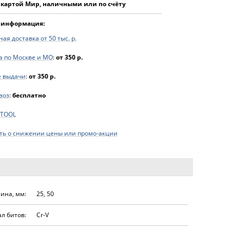
 картой Мир, наличными или по счёту
 информация:
ая доставка от 50 тыс. р.
а по Москве и МО
:
от 350 р.
е выдачи
:
от 350 р.
воз
:
бесплатно
FTOOL
ь о снижении цены или промо-акции
ина, мм:
25, 50
л битов:
Cr-V