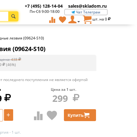
+7 (495) 128-14-04
sales@skladom.ru
Пн-Сб 9:00-18:00
Чат Телеграм
шт. на
0
дные лезвия (09624-S10)
ия (09624-S10)
цена:
438
9
(
46
%)
т последнего поступления не является офертой
а
Цена за
1
шт.
9
299
+
Купить
тия - 1 шт.