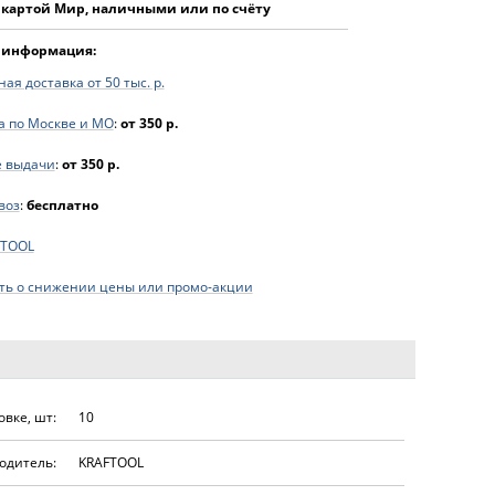
 картой Мир, наличными или по счёту
 информация:
ая доставка от 50 тыс. р.
а по Москве и МО
:
от 350 р.
е выдачи
:
от 350 р.
воз
:
бесплатно
FTOOL
ь о снижении цены или промо-акции
овке, шт:
10
одитель:
KRAFTOOL