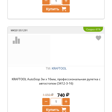
−
+
Купить
Скидка 41%
MKS31351291
ТМ:
KRAFTOOL
KRAFTOOL AutoStop 3м х 16мм, профессиональная рулетка с
автостопом (3412-3-16)
740
1 050
−
+
Купить