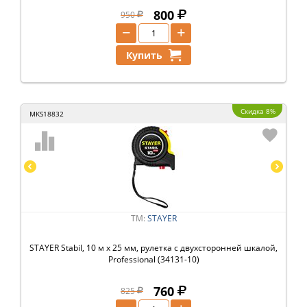
800
950
−
+
Купить
Скидка 8%
MKS18832
ТМ:
STAYER
STAYER Stabil, 10 м х 25 мм, рулетка с двухсторонней шкалой,
Professional (34131-10)
760
825