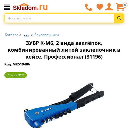
0
...
Каталог
>
>
Заклепочники
ЗУБР К-М6, 2 вида заклёпок,
комбинированный литой заклепочник в
кейсе, Профессионал (31196)
Код: MKS19486
Скидка 37%