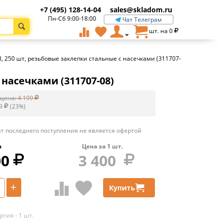
+7 (495) 128-14-04
sales@skladom.ru
Пн-Сб 9:00-18:00
Чат Телеграм
шт. на
0
, 250 шт, резьбовые заклепки стальные с насечками (311707-
 насечками (311707-08)
цена:
4 199
9
(
23
%)
т последнего поступления не является офертой
а
Цена за
1
шт.
00
3 400
+
Купить
тия - 1 шт.