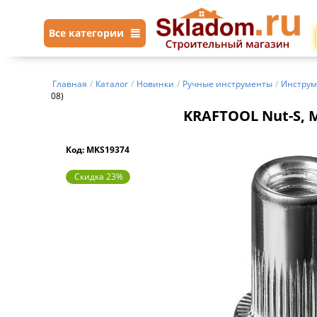
Все категории
Главная
/
Каталог
/
Новинки
/
Ручные инструменты
/
Инструм
08)
KRAFTOOL Nut-S, М
Код: MKS19374
Скидка 23%