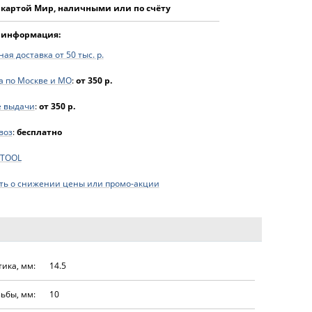
 картой Мир, наличными или по счёту
 информация:
ая доставка от 50 тыс. р.
а по Москве и МО
:
от 350 р.
е выдачи
:
от 350 р.
воз
:
бесплатно
FTOOL
ь о снижении цены или промо-акции
ика, мм:
14.5
ьбы, мм:
10