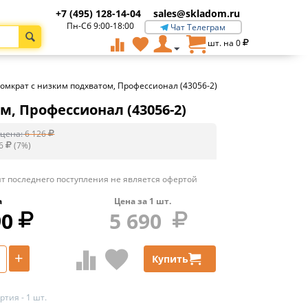
+7 (495) 128-14-04
sales@skladom.ru
Пн-Сб 9:00-18:00
Чат Телеграм
шт. на
0
й домкрат с низким подхватом, Профессионал (43056-2)
ом, Профессионал (43056-2)
цена:
6 126
6
(
7
%)
т последнего поступления не является офертой
а
Цена за
1
шт.
90
5 690
+
Купить
тия - 1 шт.