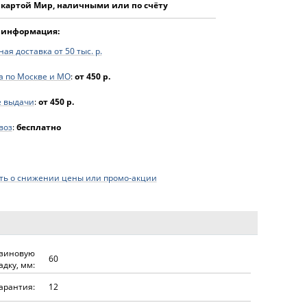
 картой Мир, наличными или по счёту
 информация:
ая доставка от 50 тыс. р.
а по Москве и МО
:
от 450 р.
е выдачи
:
от 450 р.
воз
:
бесплатно
ь о снижении цены или промо-акции
езиновую
60
адку, мм:
арантия:
12