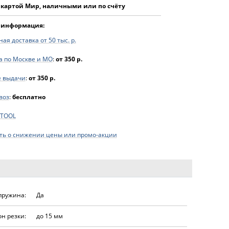
 картой Мир, наличными или по счёту
 информация:
ая доставка от 50 тыс. р.
а по Москве и МО
:
от 350 р.
е выдачи
:
от 350 р.
воз
:
бесплатно
FTOOL
ь о снижении цены или промо-акции
пружина:
Да
н резки:
до 15 мм