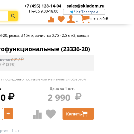
+7 (495) 128-14-04
sales@skladom.ru
Пн-Сб 9:00-18:00
Чат Телеграм
шт. на
0
20, резка, d 15мм, зачистка 0.75 - 2.5 мм2, клещи
огофункциональные (23336-20)
цена:
3 917
7
(
31
%)
т последнего поступления не является офертой
а
Цена за
1
шт.
90
2 990
+
Купить
тия - 1 шт.