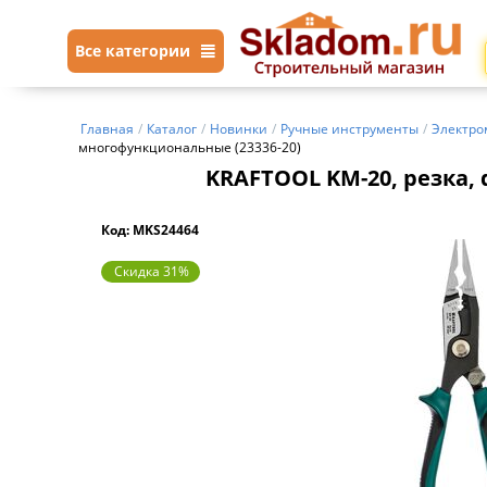
Все категории
Главная
/
Каталог
/
Новинки
/
Ручные инструменты
/
Электро
многофункциональные (23336-20)
KRAFTOOL KM-20, резка, 
Код: MKS24464
Скидка 31%