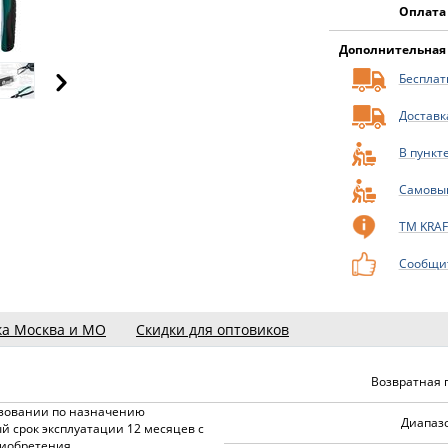
Оплата
Дополнительная
Бесплатн
Доставк
В пункт
Самовы
ТМ KRA
Сообщит
ка Москва и МО
Скидки для оптовиков
Возвратная 
зовании по назначению
Диапазо
й срок эксплуатации 12 месяцев с
иобретения.