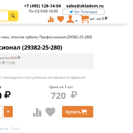
+7 (495) 128-14-04
sales@skladom.ru
Пн-Сб 9:00-18:00
Чат Телеграм
шт. на
0
S-max, плоское зубило, Профессионал (29382-25-280)
ионал (29382-25-280)
цена:
830
0
(
15
%)
т последнего поступления не является офертой
а
Цена за
1
шт.
0
720
+
Купить
тия - 1 шт.