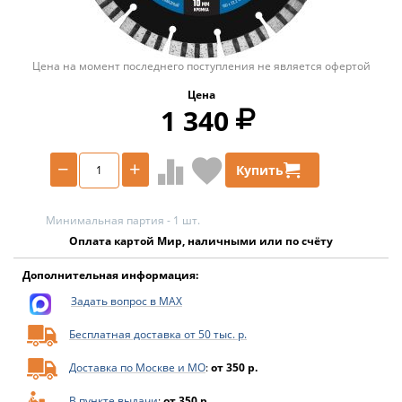
Цена на момент последнего поступления не является офертой
Цена
1 340
−
+
Купить
Минимальная партия - 1 шт.
Оплата картой Мир, наличными или по счёту
Дополнительная информация:
Задать вопрос в MAX
Бесплатная доставка от 50 тыс. р.
Доставка по Москве и МО
:
от 350 р.
В пункте выдачи
:
от 350 р.