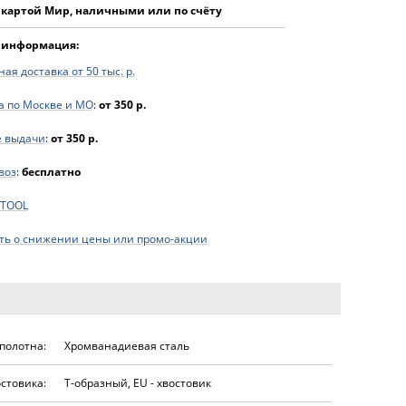
 картой Мир, наличными или по счёту
 информация:
ая доставка от 50 тыс. р.
а по Москве и МО
:
от 350 р.
е выдачи
:
от 350 р.
воз
:
бесплатно
FTOOL
ь о снижении цены или промо-акции
полотна:
Хромванадиевая сталь
остовика:
Т-образный, EU - хвостовик