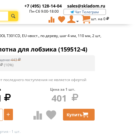
+7 (495) 128-14-04
sales@skladom.ru
Пн-Сб 9:00-18:00
Чат Телеграм
шт. на
0
OL T301CD, EU-хвост., по дереву, шаг 4 мм, 110 мм, 2 шт,
лотна для лобзика (159512-4)
цена:
443
(
10
%)
т последнего поступления не является офертой
а
Цена за
1
шт.
1
401
+
Купить
тия - 1 шт.