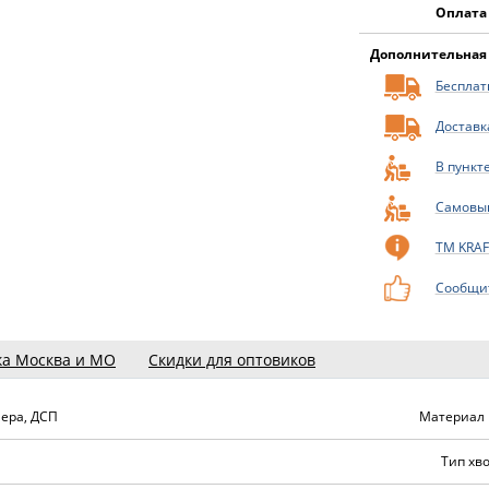
Оплата
Дополнительная
Бесплатн
Доставк
В пункт
Самовы
ТМ KRA
Сообщит
ка Москва и МО
Скидки для оптовиков
нера, ДСП
Материал 
Тип хв