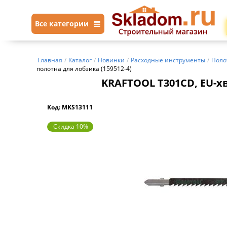
Все категории
Главная
/
Каталог
/
Новинки
/
Расходные инструменты
/
Поло
полотна для лобзика (159512-4)
KRAFTOOL T301CD, EU-хво
Код: MKS13111
Скидка 10%