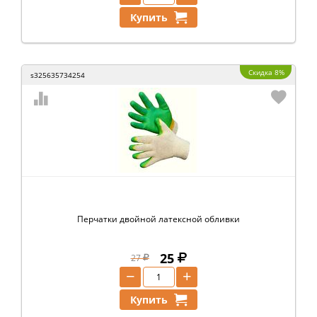
Купить
Скидка 8%
s325635734254
Перчатки двойной латексной обливки
25
27
−
+
Купить