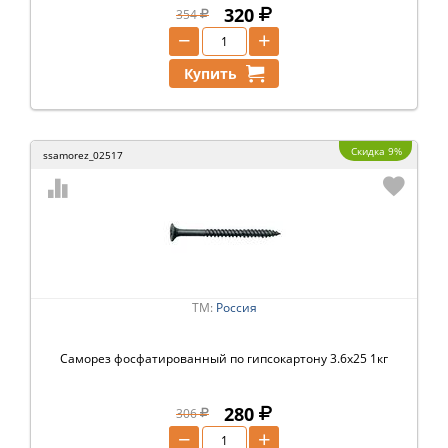
320
354
−
+
Купить
Скидка 9%
ssamorez_02517
ТМ:
Россия
Саморез фосфатированный по гипсокартону 3.6х25 1кг
280
306
−
+