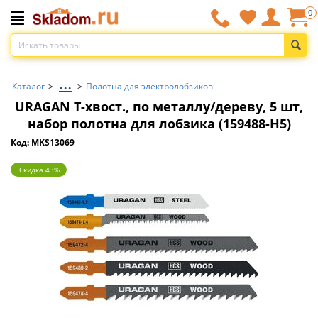
0
...
Каталог
>
>
Полотна для электролобзиков
URAGAN T-хвост., по металлу/дереву, 5 шт,
набор полотна для лобзика (159488-H5)
Код: MKS13069
Скидка 43%