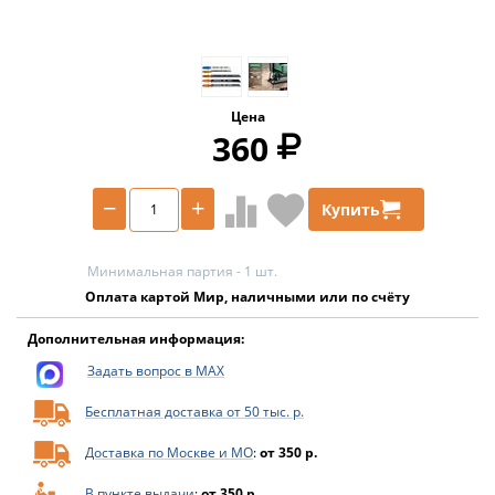
Цена
360
−
+
Купить
Минимальная партия - 1 шт.
Оплата картой Мир, наличными или по счёту
Дополнительная информация:
Задать вопрос в MAX
Бесплатная доставка от 50 тыс. р.
Доставка по Москве и МО
:
от 350 р.
В пункте выдачи
:
от 350 р.