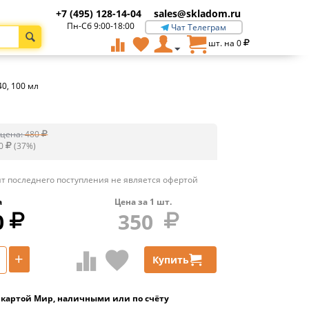
+7 (495) 128-14-04
sales@skladom.ru
Пн-Сб 9:00-18:00
Чат Телеграм
шт. на
0
0, 100 мл
цена:
480
0
(
37
%)
т последнего поступления не является офертой
а
Цена за
1
шт.
0
350
+
Купить
 картой Мир, наличными или по счёту