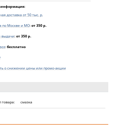
 информация:
ая доставка от 50 тыс. р.
а по Москве и МО
:
от 350 р.
е выдачи
:
от 350 р.
воз
:
бесплатно
D
ь о снижении цены или промо-акции
п товара:
смазка