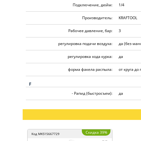
Подключение, дюйм:
1/4
Производитель:
KRAFTOOL
Рабочее давление, бар:
3
регулировка подачи воздуха:
да (без ман
регулировка хода курка:
да
форма факела распыла:
от круга до
F
- Рапид (быстросъем):
да
Скидка 39%
Код
MKS15667729