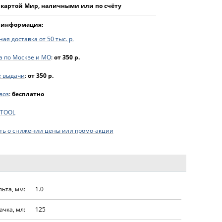
 картой Мир, наличными или по счёту
 информация:
ая доставка от 50 тыс. р.
а по Москве и МО
:
от 350 р.
е выдачи
:
от 350 р.
воз
:
бесплатно
FTOOL
ь о снижении цены или промо-акции
ьта, мм:
1.0
чка, мл:
125