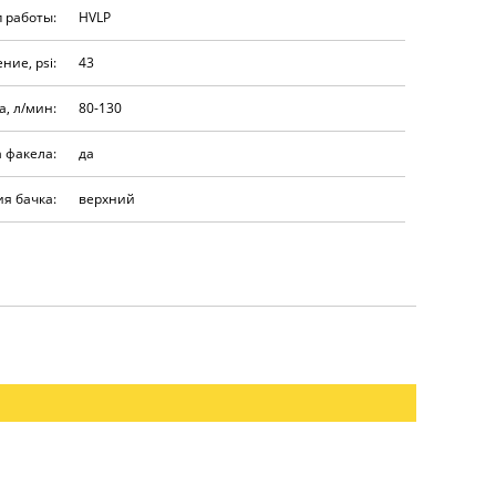
 работы:
HVLP
ние, psi:
43
а, л/мин:
80-130
 факела:
да
я бачка:
верхний