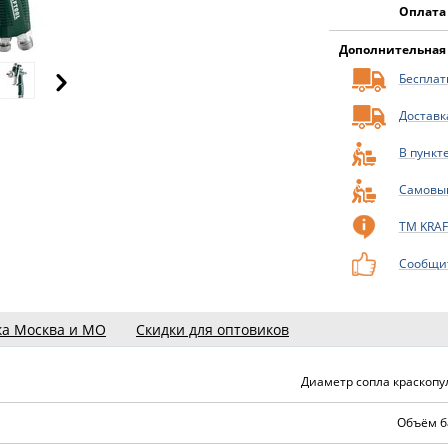
Оплата
Дополнительная
Бесплатн
Доставк
В пункт
Самовы
ТМ KRA
Сообщит
ка Москва и МО
Скидки для оптовиков
Диаметр сопла краскопул
Объём ба