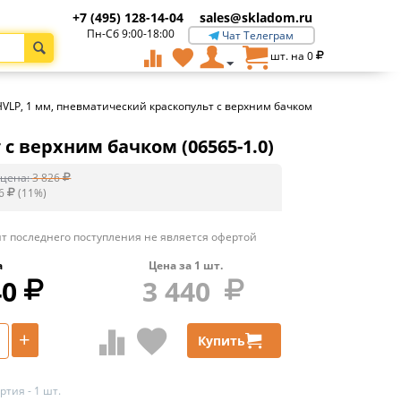
+7 (495) 128-14-04
sales@skladom.ru
Пн-Сб 9:00-18:00
Чат Телеграм
шт. на
0
HVLP, 1 мм, пневматический краскопульт с верхним бачком
с верхним бачком (06565-1.0)
цена:
3 826
6
(
11
%)
т последнего поступления не является офертой
а
Цена за
1
шт.
40
3 440
+
Купить
тия - 1 шт.