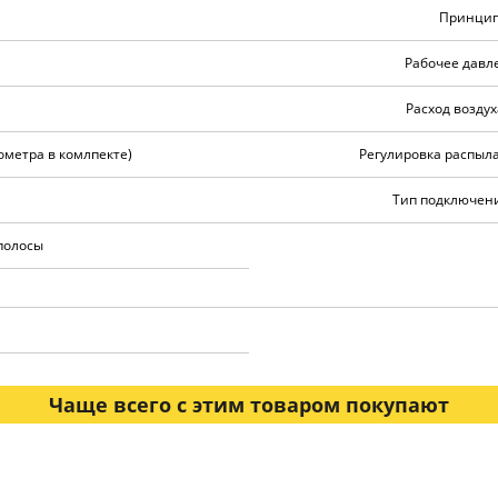
Принцип
Рабочее давле
Расход воздух
ометра в комлпекте)
Регулировка распыла
Тип подключени
 полосы
Чаще всего с этим товаром покупают