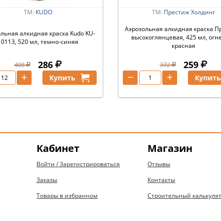
ТМ:
KUDO
ТМ:
Престиж Холдинг
Аэрозольная алкидная краска П
льная алкидная краска Kudo KU-
высокоглянцевая, 425 мл, огн
10113, 520 мл, темно-синяя
красная
286
259
408
372
+
−
+
Купить
Купит
Кабинет
Магазин
Войти / Зарегистрироваться
Отзывы
Заказы
Контакты
Товары в избранном
Строительный калькуля