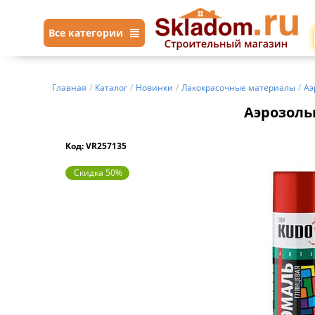
Все категории
Главная
/
Каталог
/
Новинки
/
Лакокрасочные материалы
/
Аэ
Аэрозольн
Код: VR257135
Скидка 50%