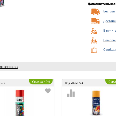
Дополнительная
Бесплатн
Доставк
В пункт
Самовы
Сообщит
оптовиков
Скидка 42%
Скид
7579
Код
VR260724