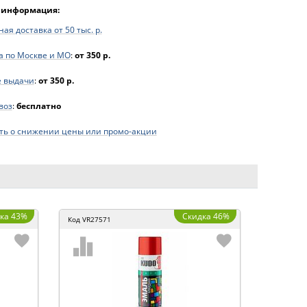
 информация:
ая доставка от 50 тыс. р.
а по Москве и МО
:
от 350 р.
е выдачи
:
от 350 р.
воз
:
бесплатно
ь о снижении цены или промо-акции
ка 43%
Скидка 46%
Код
VR27571