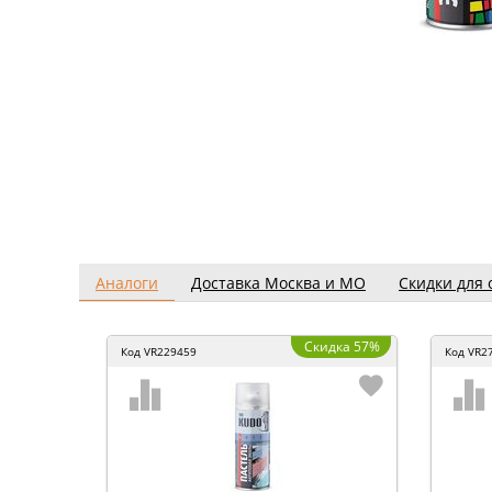
Аналоги
Доставка Москва и МО
Скидки для 
Скидка 57%
Код
VR229459
Код
VR2