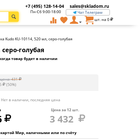
+7 (495) 128-14-04
sales@skladom.ru
Пн-Сб 9:00-18:00
Чат Телеграм
шт. на
0
а Kudo KU-10114, 520 мл, серо-голубая
 серо-голубая
когда товар будет в наличии
цена:
431
5
(
50
%)
Нет в наличии, последняя цена
а
Цена за
12
шт.
6
3 432
 картой Мир, наличными или по счёту