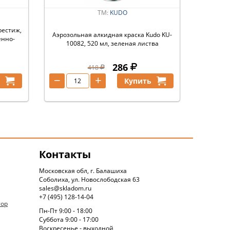
ТМ:
KUDO
рестиж,
Аэрозольная алкидная краска Kudo KU-
енно-
10082, 520 мл, зеленая листва
286
418
−
+
ь
Купить
Контакты
Московская обл, г. Балашиха
Соболиха, ул. Новослободская 63
sales@skladom.ru
+7 (495) 128-14-04
тор
Пн-Пт 9:00 - 18:00
Суббота 9:00 - 17:00
Воскресенье - выходной