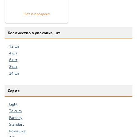
Нет в продаже
Количество в упаковке, шт
12 шт
4 шт
8 шт
2 шт
24 шт
Серия
Light
Talcum
Fantasy
Standart
Ромашка