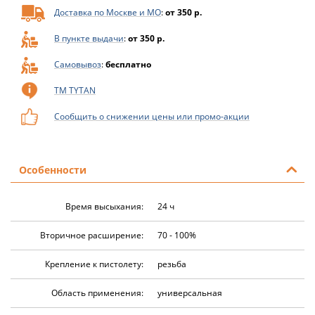
Доставка по Москве и МО
:
от 350 р.
В пункте выдачи
:
от 350 р.
Самовывоз
:
бесплатно
ТМ TYTAN
Сообщить о снижении цены или промо-акции
Особенности
Время высыхания:
24 ч
Вторичное расширение:
70 - 100%
Крепление к пистолету:
резьба
Область применения:
универсальная