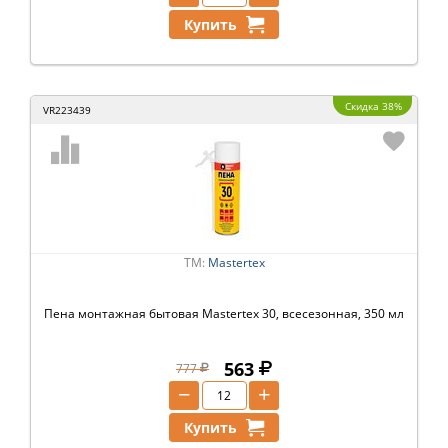
Купить
Скидка 38%
VR223439
ТМ:
Mastertex
Пена монтажная бытовая Mastertex 30, всесезонная, 350 мл
563
777
−
+
Купить