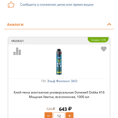
Сообщить о снижении цены или промо-акции
Аналоги
Скидка 12%
VR258321
ТМ:
Эльф Филлинг ЗАО
Клей-пена монтажная универсальная Donewell Dokka K16
Мощная Хватка, всесезонная, 1000 мл
643
726
−
+