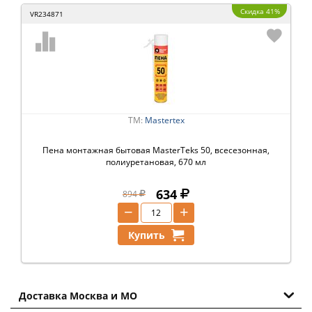
Скидка 41%
VR234871
ТМ:
Mastertex
Пена монтажная бытовая MasterTeks 50, всесезонная,
полиуретановая, 670 мл
634
894
−
+
Купить
Доставка Москва и МО