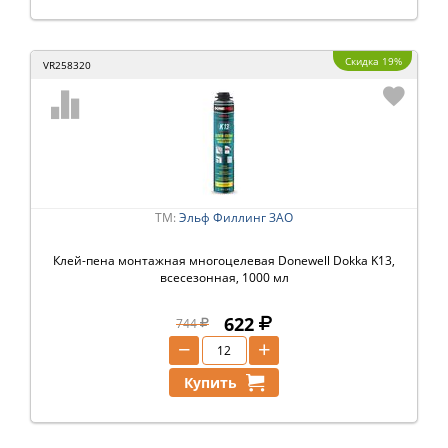
Скидка 19%
VR258320
ТМ:
Эльф Филлинг ЗАО
Клей-пена монтажная многоцелевая Donewell Dokka K13,
всесезонная, 1000 мл
622
744
−
+
Купить