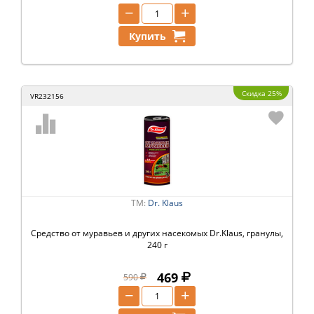
−
+
Купить
Скидка 25%
VR232156
ТМ:
Dr. Klaus
Средство от муравьев и других насекомых Dr.Klaus, гранулы,
240 г
469
590
−
+