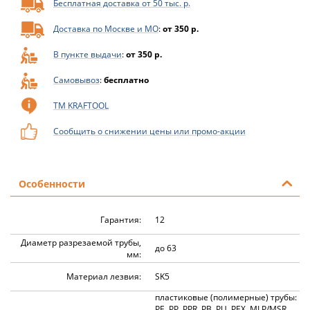
Бесплатная доставка от 50 тыс. р.
Доставка по Москве и МО
:
от 350 р.
В пункте выдачи
:
от 350 р.
Самовывоз
:
бесплатно
ТМ KRAFTOOL
Сообщить о снижении цены или промо-акции
Особенности
Гарантия:
12
Диаметр разрезаемой трубы,
до 63
мм:
Материал лезвия:
SK5
пластиковые (полимерные) трубы:
PE, PP, PPR, PB, PU, PEX, MLP/MSR,