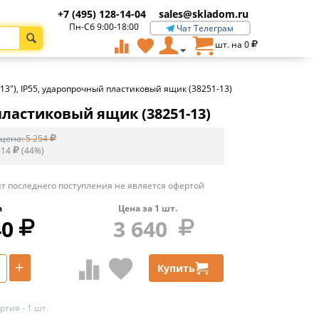
+7 (495) 128-14-04
sales@skladom.ru
Пн-Сб 9:00-18:00
Чат Телеграм
шт. на
0
(13″), IP55, ударопрочный пластиковый ящик (38251-13)
 пластиковый ящик (38251-13)
цена:
5 254
614
(
44
%)
т последнего поступления не является офертой
а
Цена за
1
шт.
40
3 640
+
Купить
тия - 1 шт.