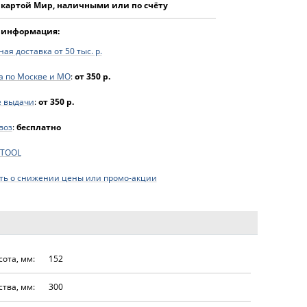
 картой Мир, наличными или по счёту
 информация:
ая доставка от 50 тыс. р.
а по Москве и МО
:
от 350 р.
е выдачи
:
от 350 р.
воз
:
бесплатно
FTOOL
ь о снижении цены или промо-акции
сота, мм:
152
тва, мм:
300