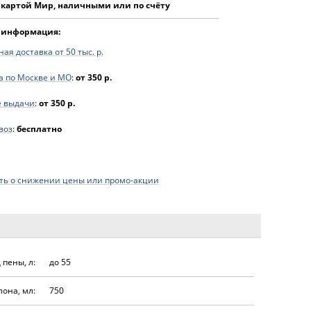
 картой Мир, наличными или по счёту
 информация:
ая доставка от 50 тыс. р.
а по Москве и МО
:
от 350 р.
е выдачи
:
от 350 р.
воз
:
бесплатно
ь о снижении цены или промо-акции
 пены, л:
до 55
она, мл:
750