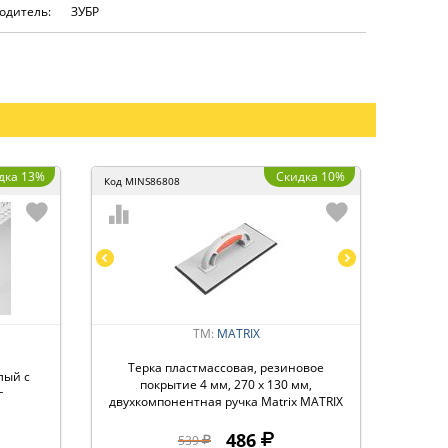
одитель:
ЗУБР
дка 13%
Скидка 10%
Код
MINS86808
ТМ:
MATRIX
Терка пластмассовая, резиновое
лый с
покрытие 4 мм, 270 x 130 мм,
г
двухкомпонентная ручка Matrix MATRIX
486
539