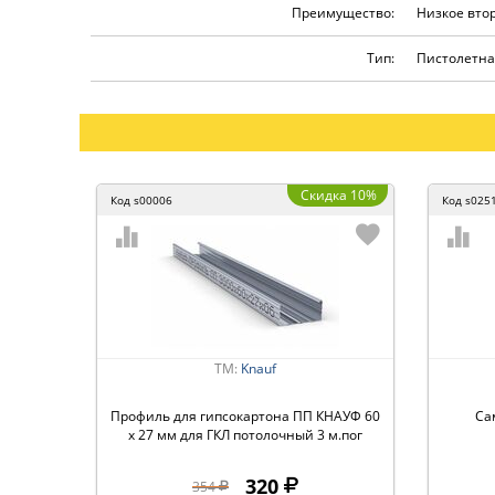
Преимущество:
Низкое вто
Тип:
Пистолетна
Скидка 10%
Код
s00006
Код
s025
ТМ:
Knauf
Профиль для гипсокартона ПП КНАУФ 60
Са
х 27 мм для ГКЛ потолочный 3 м.пог
320
354