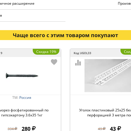
ричное расширение
Произв
я
Чаще всего с этим товаром покупают
Скидка 19%
Ски
19
Код
UGOL33
ТМ:
Россия
морез фосфатированный по
Уголок пластиковый 25х25 бе
гипсокартону 3.6х35 1кг
перфорацией 3 метра по
280
43
334
49