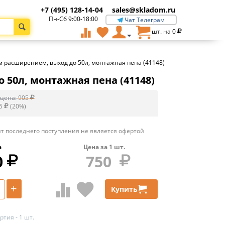
+7 (495) 128-14-04
sales@skladom.ru
Пн-Сб 9:00-18:00
Чат Телеграм
шт. на
0
им расширением, выход до 50л, монтажная пена (41148)
 50л, монтажная пена (41148)
цена:
905
5
(
20
%)
т последнего поступления не является офертой
а
Цена за
1
шт.
0
750
+
Купить
тия - 1 шт.