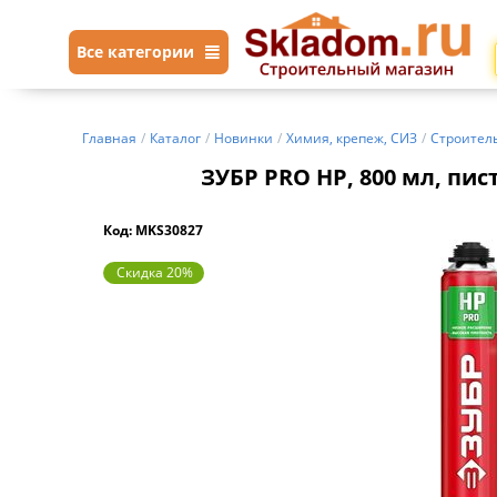
Все категории
Главная
/
Каталог
/
Новинки
/
Химия, крепеж, СИЗ
/
Строител
ЗУБР PRO HP, 800 мл, пи
Код: MKS30827
Скидка 20%