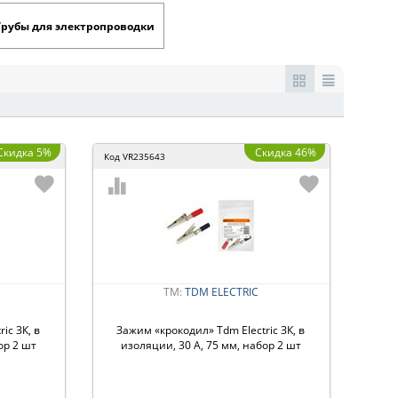
Трубы для электропроводки
Скидка 5%
Скидка 46%
Код
VR235643
ТМ:
TDM ЕLECTRIC
ic ЗК, в
Зажим «крокодил» Tdm Electric ЗК, в
ор 2 шт
изоляции, 30 А, 75 мм, набор 2 шт