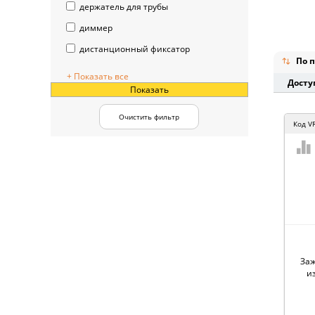
держатель для трубы
диммер
дистанционный фиксатор
По п
+ Показать все
Досту
Показать
Очистить фильтр
Код
V
Заж
и