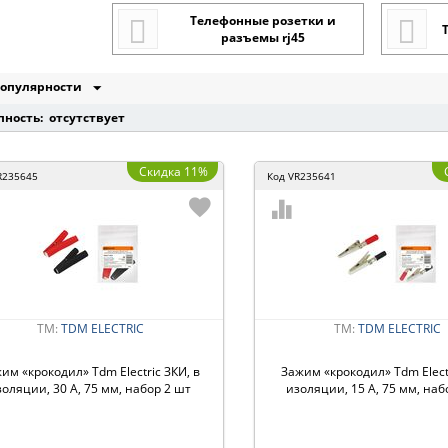
Телефонные розетки и
разъемы rj45
опулярности
пность: отсутствует
Скидка 11%
R235645
Код
VR235641
ТМ:
TDM ЕLECTRIC
ТМ:
TDM ЕLECTRIC
им «крокодил» Tdm Electric ЗКИ, в
Зажим «крокодил» Tdm Electr
золяции, 30 А, 75 мм, набор 2 шт
изоляции, 15 А, 75 мм, наб