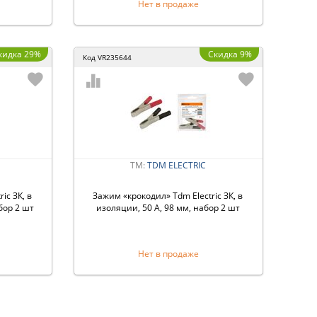
Нет в продаже
кидка 29%
Скидка 9%
Код
VR235644
ТМ:
TDM ЕLECTRIC
ic ЗК, в
Зажим «крокодил» Tdm Electric ЗК, в
бор 2 шт
изоляции, 50 А, 98 мм, набор 2 шт
Нет в продаже