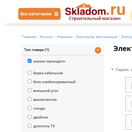
Все категории
Главная
/
Каталог
/
Новинки
/
Электрика, вентиляция
/
Элект
Элек
Тип товара (1)
зажим «крокодил»
Скрыть п
бирка кабельная
блок комбинированный
внешний угол
выключатель
гнездо
двойник
делитель TV