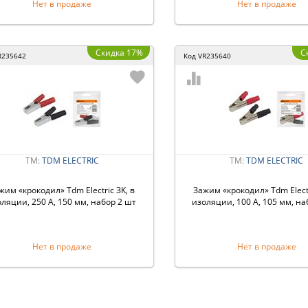
Нет в продаже
Нет в продаже
Скидка 17%
С
R235642
Код
VR235640
ТМ:
TDM ЕLECTRIC
ТМ:
TDM ЕLECTRIC
жим «крокодил» Tdm Electric ЗК, в
Зажим «крокодил» Tdm Electr
ляции, 250 А, 150 мм, набор 2 шт
изоляции, 100 А, 105 мм, на
Нет в продаже
Нет в продаже