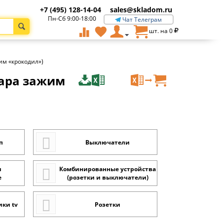
+7 (495) 128-14-04
sales@skladom.ru
Пн-Сб 9:00-18:00
Чат Телеграм
шт. на
0
им «крокодил»)
вара зажим
п
Выключатели
и
Комбинированные устройства
е
(розетки и выключатели)
ки tv
Розетки