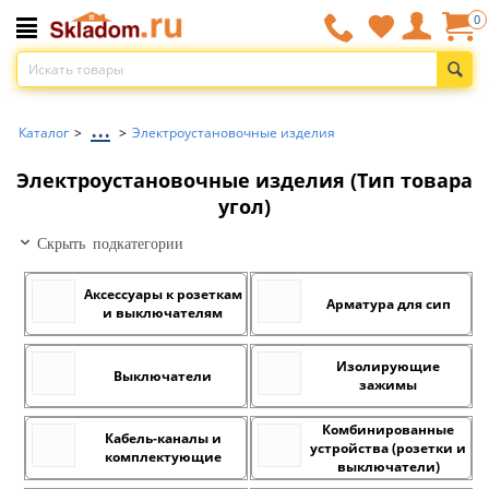
0
...
Каталог
>
>
Электроустановочные изделия
Электроустановочные изделия (Тип товара
угол)
Скрыть подкатегории
Аксессуары к розеткам
Арматура для сип
и выключателям
Изолирующие
Выключатели
зажимы
Комбинированные
Кабель-каналы и
устройства (розетки и
комплектующие
выключатели)