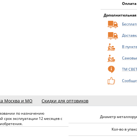
Оплата
Дополнительная
Бесплатн
Доставк
В пункт
Самовы
ТМ СВЕ
Сообщит
ка Москва и МО
Скидки для оптовиков
зовании по назначению
Диаметр металлорук
й срок эксплуатации 12 месяцев с
иобретения.
Кол-во в упако