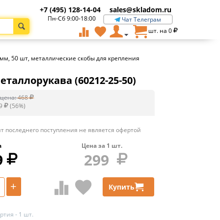
+7 (495) 128-14-04
sales@skladom.ru
Пн-Сб 9:00-18:00
Чат Телеграм
шт. на
0
мм, 50 шт, металлические скобы для крепления
таллорукава (60212-25-50)
цена:
468
9
(
56
%)
т последнего поступления не является офертой
а
Цена за
1
шт.
9
299
+
Купить
тия - 1 шт.