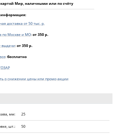
 картой Мир, наличными или по счёту
 информация:
ая доставка от 50 тыс. р.
а по Москве и МО
:
от 350 р.
е выдачи
:
от 350 р.
воз
:
бесплатно
ТОЗАР
ь о снижении цены или промо-акции
ава, мм:
25
вке, шт.:
50