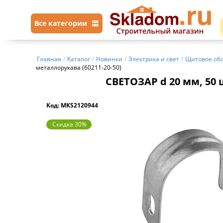
Все категории
Главная
/
Каталог
/
Новинки
/
Электрика и свет
/
Щитовое об
металлорукава (60211-20-50)
СВЕТОЗАР d 20 мм, 50 
Код: MKS2120944
Скидка 30%