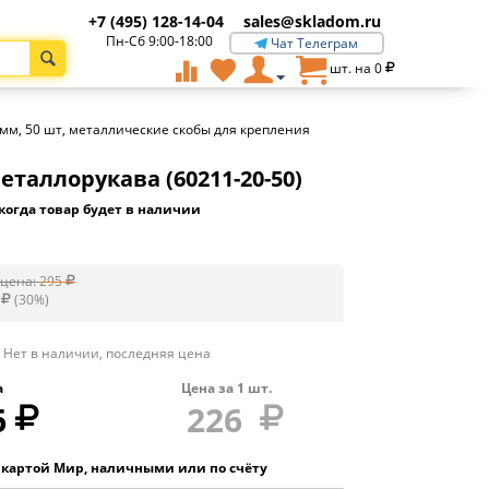
+7 (495) 128-14-04
sales@skladom.ru
Пн-Сб 9:00-18:00
Чат Телеграм
шт. на
0
мм, 50 шт, металлические скобы для крепления
таллорукава (60211-20-50)
когда товар будет в наличии
цена:
295
(
30
%)
Нет в наличии, последняя цена
а
Цена за
1
шт.
6
226
 картой Мир, наличными или по счёту