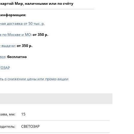
 картой Мир, наличными или по счёту
 информация:
ая доставка от 50 тыс. р.
а по Москве и МО
:
от 350 р.
е выдачи
:
от 350 р.
воз
:
бесплатно
ТОЗАР
ь о снижении цены или промо-акции
ава, мм:
15
одитель:
СВЕТОЗАР