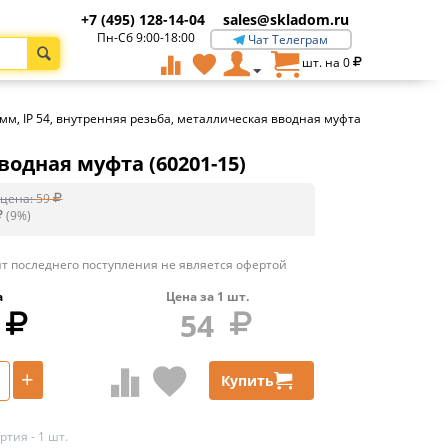
+7 (495) 128-14-04
sales@skladom.ru
Пн-Сб 9:00-18:00
Чат Телеграм
шт. на
0
мм, IP 54, внутренняя резьба, металлическая вводная муфта
водная муфта (60201-15)
цена:
59
(
9
%)
т последнего поступления не является офертой
а
Цена за
1
шт.
54
+
Купить
тия - 1 шт.