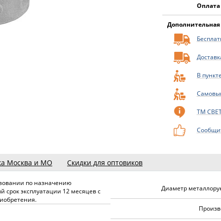
Оплата
Дополнительная
Бесплатн
Доставк
В пункт
Самовы
ТМ СВЕ
Сообщит
ка Москва и МО
Скидки для оптовиков
зовании по назначению
Диаметр металлорук
й срок эксплуатации 12 месяцев с
иобретения.
Произв