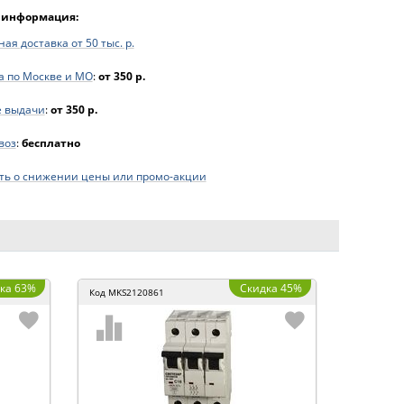
 информация:
ая доставка от 50 тыс. р.
а по Москве и МО
:
от 350 р.
е выдачи
:
от 350 р.
воз
:
бесплатно
ь о снижении цены или промо-акции
ка 63%
Скидка 45%
Код
MKS2120861