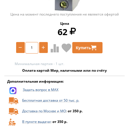
Цена на момент последнего поступления не является офертой
Цена
62
−
+
Купить
Минимальная партия - 1 шт.
Оплата картой Мир, наличными или по счёту
Дополнительная информация:
Задать вопрос в MAX
Бесплатная доставка от 50 тыс. р.
Доставка по Москве и МО
:
от 350 р.
В пункте выдачи
:
от 350 р.