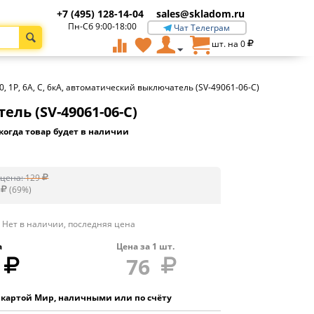
+7 (495) 128-14-04
sales@skladom.ru
Пн-Сб 9:00-18:00
Чат Телеграм
шт. на
0
, 1P, 6А, C, 6кА, автоматический выключатель (SV-49061-06-C)
ель (SV-49061-06-C)
когда товар будет в наличии
цена:
129
(
69
%)
Нет в наличии, последняя цена
а
Цена за
1
шт.
76
 картой Мир, наличными или по счёту