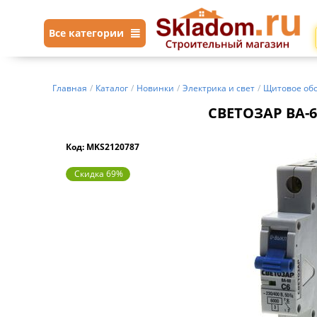
Все категории
Главная
/
Каталог
/
Новинки
/
Электрика и свет
/
Щитовое об
СВЕТОЗАР ВА-60
Код: MKS2120787
Скидка 69%